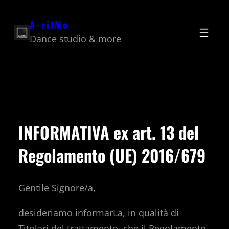
Vai
A-ritMo
al
Dance studio & more
contenuto
INFORMATIVA ex art. 13 del
Regolamento (UE) 2016/679
Gentile Signore/a,
desideriamo informarLa, in qualità di
Titolari del trattamento, che il Regolamento